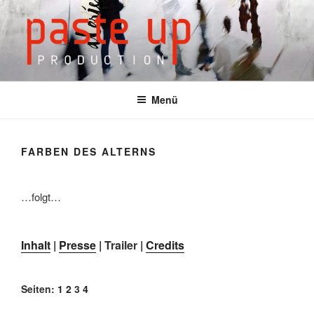
Zum
Inhalt
springen
Menü
FARBEN DES ALTERNS
…folgt…
Inhalt
|
Presse
| Trailer |
Credits
Seiten:
1
2
3
4