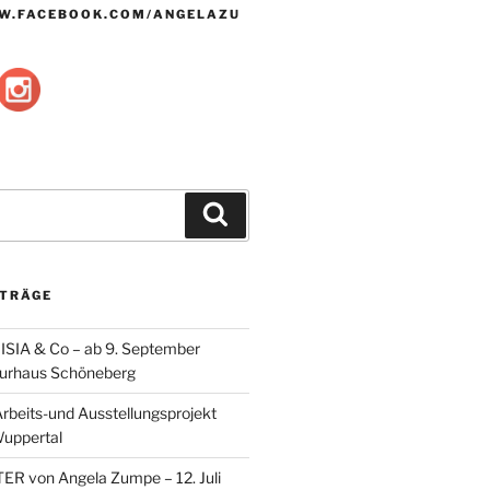
W.FACEBOOK.COM/ANGELAZU
Suche
ITRÄGE
SIA & Co – ab 9. September
lturhaus Schöneberg
eits-und Ausstellungsprojekt
Wuppertal
ER von Angela Zumpe – 12. Juli