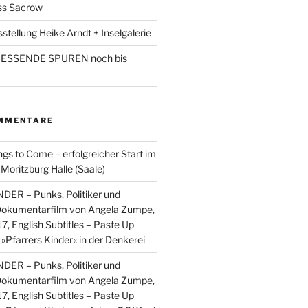
ss Sacrow
sstellung Heike Arndt + Inselgalerie
LIESSENDE SPUREN noch bis
MMENTARE
ngs to Come – erfolgreicher Start im
ritzburg Halle (Saale)
ER – Punks, Politiker und
 Dokumentarfilm von Angela Zumpe,
17, English Subtitles – Paste Up
u
»Pfarrers Kinder« in der Denkerei
ER – Punks, Politiker und
 Dokumentarfilm von Angela Zumpe,
17, English Subtitles – Paste Up