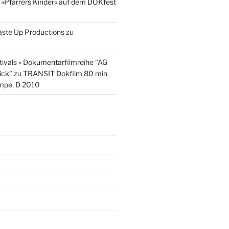
u
»Pfarrers Kinder« auf dem DOKfest
aste Up Productions
zu
stivals » Dokumentarfilmreihe “AG
ick”
zu
TRANSIT Dokfilm 80 min.
mpe, D 2010