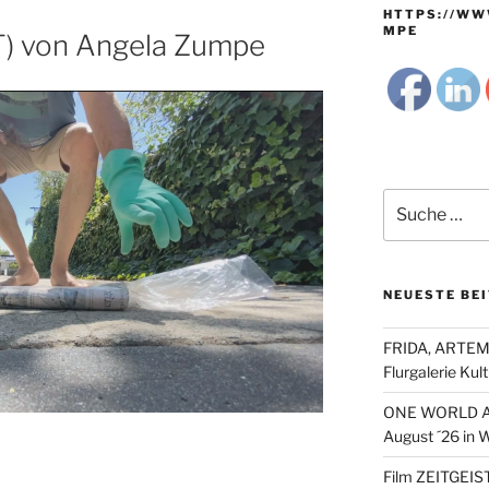
HTTPS://WW
MPE
T) von Angela Zumpe
Suche
nach:
NEUESTE BE
FRIDA, ARTEMI
Flurgalerie Ku
ONE WORLD Arb
August ´26 in 
Film ZEITGEIST