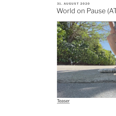
VERÖFFENTLICHT
31. AUGUST 2020
AM
World on Pause (A
Teaser