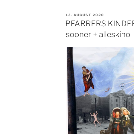
VERÖFFENTLICHT
13. AUGUST 2020
AM
PFARRERS KINDER a
sooner + alleskino