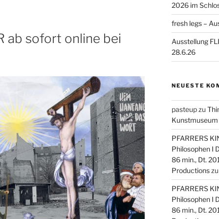
2026 im Schlo
fresh legs – Au
b sofort online bei
Ausstellung F
28.6.26
NEUESTE KO
pasteup
zu
Thi
Kunstmuseum Mo
PFARRERS KIND
Philosophen I
86 min., Dt. 20
Productions
z
PFARRERS KIND
Philosophen I
86 min., Dt. 20