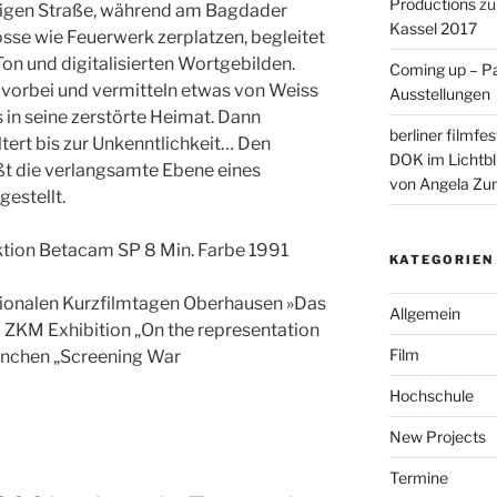
Productions
z
aubigen Straße, während am Bagdader
Kassel 2017
se wie Feuerwerk zerplatzen, begleitet
Ton und digitalisierten Wortgebilden.
Coming up – P
 vorbei und vermitteln etwas von Weiss
Ausstellungen
in seine zerstörte Heimat. Dann
berliner filmfe
iltert bis zur Unkenntlichkeit… Den
DOK im Lichtbl
t die verlangsamte Ebene eines
von Angela Zu
gestellt.
ktion Betacam SP 8 Min. Farbe 1991
KATEGORIEN
tionalen Kurzfilmtagen Oberhausen »Das
Allgemein
KM Exhibition „On the representation
Film
ünchen „Screening War
Hochschule
New Projects
Termine