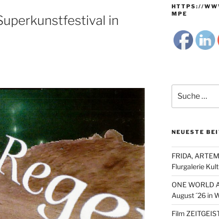
HTTPS://WW
MPE
perkunstfestival in
Suche
nach:
NEUESTE BE
FRIDA, ARTEMI
Flurgalerie Ku
ONE WORLD Arb
August ´26 in 
Film ZEITGEIST