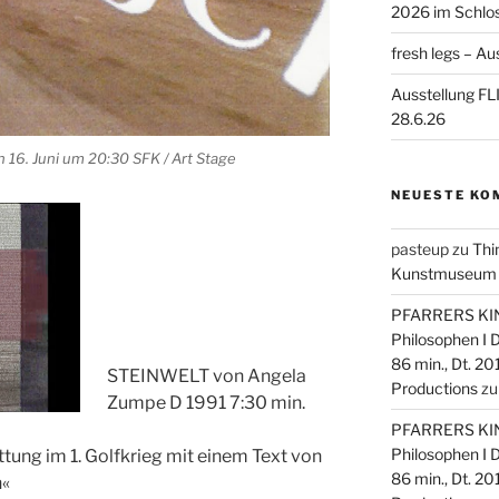
2026 im Schlo
fresh legs – Au
Ausstellung F
28.6.26
16. Juni um 20:30 SFK / Art Stage
NEUESTE KO
pasteup
zu
Thi
Kunstmuseum Mo
PFARRERS KIND
Philosophen I
86 min., Dt. 20
STEINWELT von Angela
Productions
z
Zumpe D 1991 7:30 min.
PFARRERS KIND
Philosophen I
ttung im 1. Golfkrieg mit einem Text von
86 min., Dt. 20
n«