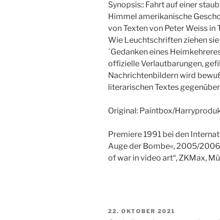
Synopsis:: Fahrt auf einer st
Himmel amerikanische Geschos
von Texten von Peter Weiss in 
Wie Leuchtschriften ziehen sie
´Gedanken eines Heimkehreres 
offizielle Verlautbarungen, gef
Nachrichtenbildern wird bewuß
literarischen Textes gegenüber
Original: Paintbox/Harryprodu
Premiere 1991 bei den Interna
Auge der Bombe«, 2005/2006 Z
of war in video art“, ZKMax, M
VERÖFFENTLICHT
22. OKTOBER 2021
AM