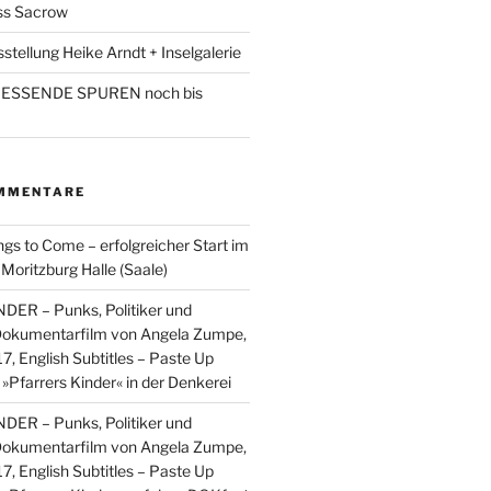
ss Sacrow
sstellung Heike Arndt + Inselgalerie
LIESSENDE SPUREN noch bis
MMENTARE
ngs to Come – erfolgreicher Start im
ritzburg Halle (Saale)
ER – Punks, Politiker und
 Dokumentarfilm von Angela Zumpe,
17, English Subtitles – Paste Up
u
»Pfarrers Kinder« in der Denkerei
ER – Punks, Politiker und
 Dokumentarfilm von Angela Zumpe,
17, English Subtitles – Paste Up