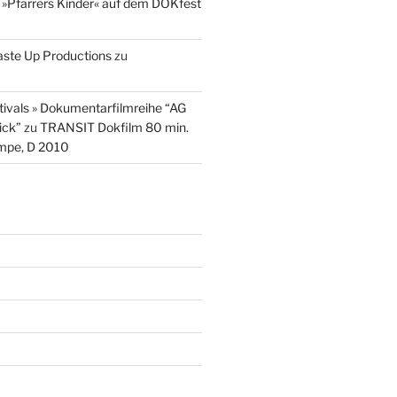
u
»Pfarrers Kinder« auf dem DOKfest
aste Up Productions
zu
stivals » Dokumentarfilmreihe “AG
ick”
zu
TRANSIT Dokfilm 80 min.
mpe, D 2010