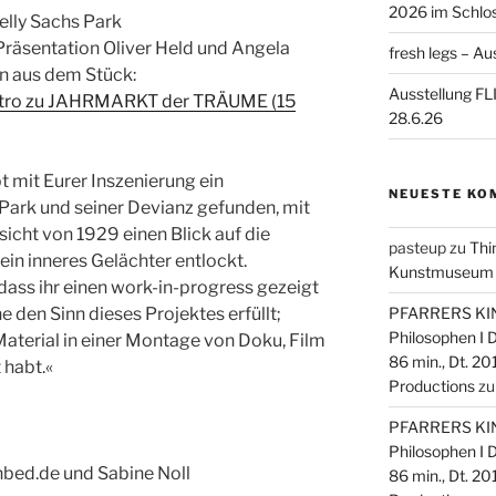
2026 im Schlo
elly Sachs Park
sentation Oliver Held und Angela
fresh legs – Au
n aus dem Stück:
Ausstellung F
Intro zu JAHRMARKT der TRÄUME (15
28.6.26
 mit Eurer Inszenierung ein
NEUESTE KO
Park und seiner Devianz gefunden, mit
sicht von 1929 einen Blick auf die
pasteup
zu
Thi
 ein inneres Gelächter entlockt.
Kunstmuseum Mo
, dass ihr einen work-in-progress gezeigt
PFARRERS KIND
e den Sinn dieses Projektes erfüllt;
Philosophen I
aterial in einer Montage von Doku, Film
86 min., Dt. 20
habt.«
Productions
z
PFARRERS KIND
Philosophen I
bed.de und Sabine Noll
86 min., Dt. 20