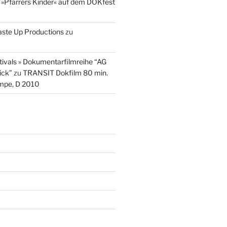
u
»Pfarrers Kinder« auf dem DOKfest
aste Up Productions
zu
stivals » Dokumentarfilmreihe “AG
ick”
zu
TRANSIT Dokfilm 80 min.
mpe, D 2010