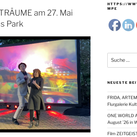
HTTPS://WW
MPE
RÄUME am 27. Mai
s Park
Suche
nach:
NEUESTE BE
FRIDA, ARTEMI
Flurgalerie Ku
ONE WORLD Arb
August ´26 in 
Film ZEITGEIST