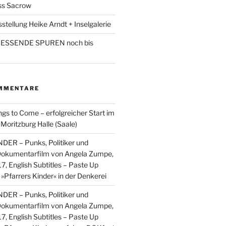
ss Sacrow
sstellung Heike Arndt + Inselgalerie
LIESSENDE SPUREN noch bis
MMENTARE
ngs to Come – erfolgreicher Start im
ritzburg Halle (Saale)
ER – Punks, Politiker und
 Dokumentarfilm von Angela Zumpe,
17, English Subtitles – Paste Up
u
»Pfarrers Kinder« in der Denkerei
ER – Punks, Politiker und
 Dokumentarfilm von Angela Zumpe,
17, English Subtitles – Paste Up