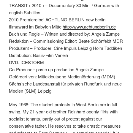
TRANSIT ( 2010 ) – Documentary 80 Min. / German with
english Subtitles
2010 Premiere bei ACHTUNG BERLIN new berlin
filmaward im Babylon Mitte
http://www.achtungberlin.de
Buch und Regie – Written and directed by: Angela Zumpe
Redaktion – Commissioning Editor: Beate Schönfeldt MDR
Produzent – Producer: Cine Impuls Leipzig Holm Taddiken
Distribution: Basis-Film Verleih
DVD: ICESTORM
Co-Producer: paste up production Angela Zumpe
Gefördert von: Mitteldeutsche Medienförderung (MDM)
Sächsische Landesanstalt für privaten Rundfunk und neue
Medien (SLM) Leipzig
May 1968: The student protests in West-Berlin are in full
swing. My 21-year-old brother Reinhard openly flirts with
socialist tenants, partly out of protest against our
conservative father. He resolves to take drastic measures
and relocate to East Germany… a complete scandal. It is