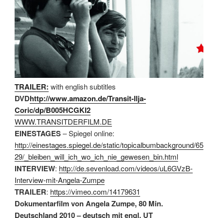
TRAILER:
with english subtitles
DVD
http://www.amazon.de/Transit-Ilja-
Coric/dp/B005HCGKI2
WWW.TRANSITDERFILM.DE
EINESTAGES
– Spiegel online:
http://einestages.spiegel.de/static/topicalbumbackground/65
29/_bleiben_will_ich_wo_ich_nie_gewesen_bin.html
INTERVIEW
:
http://de.sevenload.com/videos/uL6GVzB-
Interview-mit-Angela-Zumpe
TRAILER
:
https://vimeo.com/14179631
Dokumentarfilm von Angela Zumpe, 80 Min.
Deutschland 2010 – deutsch mit engl. UT