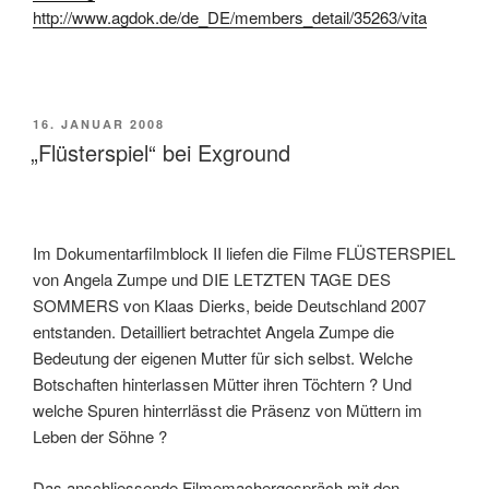
http://www.agdok.de/de_DE/members_detail/35263/vita
VERÖFFENTLICHT
16. JANUAR 2008
AM
„Flüsterspiel“ bei Exground
Im Dokumentarfilmblock II liefen die Filme FLÜSTERSPIEL
von Angela Zumpe und DIE LETZTEN TAGE DES
SOMMERS von Klaas Dierks, beide Deutschland 2007
entstanden. Detailliert betrachtet Angela Zumpe die
Bedeutung der eigenen Mutter für sich selbst. Welche
Botschaften hinterlassen Mütter ihren Töchtern ? Und
welche Spuren hinterrlässt die Präsenz von Müttern im
Leben der Söhne ?
Das anschliessende Filmemachergespräch mit den