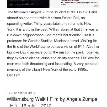
The filmmaker Angela Zumpe studied at NYU in 1981 and
shared an apartment with Madison Smartt Bell, an
upcoming writer. Thirty years later, she returns to New
York. It is a trip in the past. Williamsburg at that time was a
run down neighborhood. She meets her friends: Lisa is a
professor for Gender Studies, Madisons novel „Waiting for
the End of the World“ came out as a vision of 9/11. Also her
big love David appears out of the mist of the past. Together,
they explored discos, clubs and artists spaces. His love for
men was both threatening and fascinating. A very personal
memory, of the vibrant New York of the early 1980s.
Der Film
VERÖFFENTLICHT
13. JANUAR 2013
AM
Williamsburg Walk I Film by Angela Zumpe
I HD I 16 min. I 2012