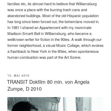
families etc, its almost hard to believe that Williamsburg
was once a place with the burning trash cans and
abandoned buildings. Most of the old Hispanic population
has long since been forced out, the bohemians moved in.
In 1981 I shared an Appartement with my roommate
Madison Smartt Bell in Williamsburg, who became a
wellknown writer for fiction in the 90ies. A walk through our
former neighborhood, a visual Music Collage, which evokes
a flashback to New York in the 80ies, when spontaneous
human combustion was part of the Art Szene.
VERÖFFENTLICHT
13. MAI 2010
AM
TRANSIT Dokfilm 80 min. von Angela
Zumpe, D 2010