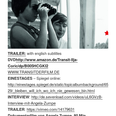
TRAILER:
with english subtitles
DVD
http://www.amazon.de/Transit-Ilja-
Coric/dp/B005HCGKI2
WWW.TRANSITDERFILM.DE
EINESTAGES
– Spiegel online:
http://einestages.spiegel.de/static/topicalbumbackground/65
29/_bleiben_will_ich_wo_ich_nie_gewesen_bin.html
INTERVIEW
:
http://de.sevenload.com/videos/uL6GVzB-
Interview-mit-Angela-Zumpe
TRAILER
:
https://vimeo.com/14179631
Dokumentarfilm von Angela Zumpe, 80 Min.