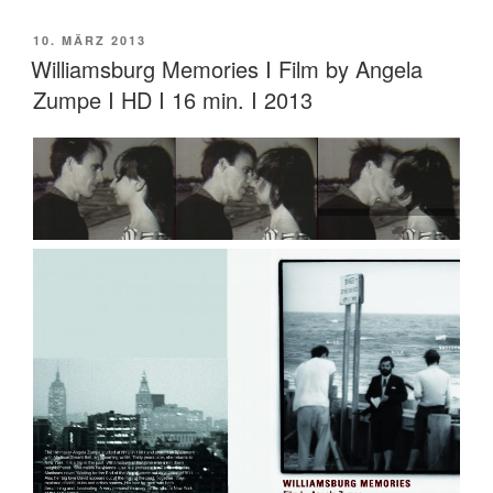
VERÖFFENTLICHT
10. MÄRZ 2013
AM
Williamsburg Memories I Film by Angela
Zumpe I HD I 16 min. I 2013