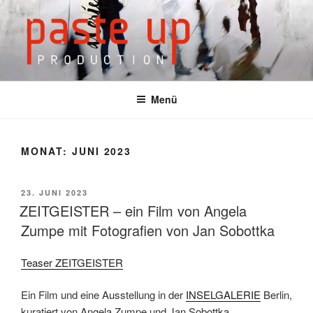
Zum
Inhalt
springen
Menü
MONAT: JUNI 2023
VERÖFFENTLICHT
23. JUNI 2023
AM
ZEITGEISTER – ein Film von Angela
Zumpe mit Fotografien von Jan Sobottka
Teaser ZEITGEISTER
Ein Film und eine Ausstellung in der
INSELGALERIE
Berlin,
kuratiert von Angela Zumpe und Jan Sobottka