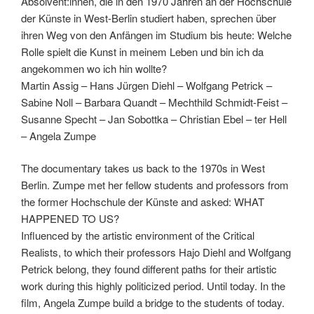
Absolvent:innen, die in den 1970 Jahren an der Hochschule
der Künste in West-Berlin studiert haben, sprechen über
ihren Weg von den Anfängen im Studium bis heute: Welche
Rolle spielt die Kunst in meinem Leben und bin ich da
angekommen wo ich hin wollte?
Martin Assig – Hans Jürgen Diehl – Wolfgang Petrick –
Sabine Noll – Barbara Quandt – Mechthild Schmidt-Feist –
Susanne Specht – Jan Sobottka – Christian Ebel – ter Hell
– Angela Zumpe
The documentary takes us back to the 1970s in West
Berlin. Zumpe met her fellow students and professors from
the former Hochschule der Künste and asked: WHAT
HAPPENED TO US?
Influenced by the artistic environment of the Critical
Realists, to which their professors Hajo Diehl and Wolfgang
Petrick belong, they found different paths for their artistic
work during this highly politicized period. Until today. In the
film, Angela Zumpe build a bridge to the students of today.