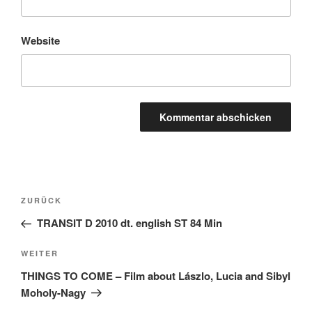
Website
Beitragsnavigation
Vorheriger
ZURÜCK
Beitrag
TRANSIT D 2010 dt. english ST 84 Min
Nächster
WEITER
Beitrag
THINGS TO COME – Film about Lászlo, Lucia and Sibyl
Moholy-Nagy