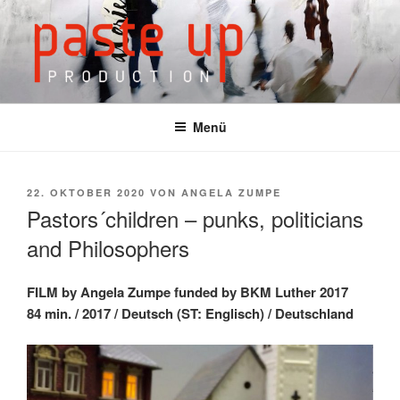
Zum
Inhalt
springen
Menü
VERÖFFENTLICHT
22. OKTOBER 2020
VON
ANGELA ZUMPE
AM
Pastors´children – punks, politicians
and Philosophers
FILM by Angela Zumpe funded by BKM Luther 2017
84 min. / 2017 / Deutsch (ST: Englisch) / Deutschland